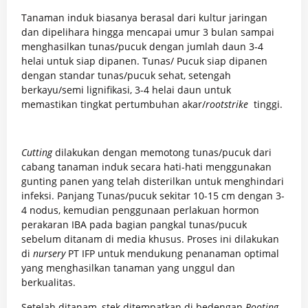
Tanaman induk biasanya berasal dari kultur jaringan
dan dipelihara hingga mencapai umur 3 bulan sampai
menghasilkan tunas/pucuk dengan jumlah daun 3-4
helai untuk siap dipanen. Tunas/ Pucuk siap dipanen
dengan standar tunas/pucuk sehat, setengah
berkayu/semi lignifikasi, 3-4 helai daun untuk
memastikan tingkat pertumbuhan akar/
rootstrike
tinggi.
Cutting
dilakukan dengan memotong tunas/pucuk dari
cabang tanaman induk secara hati-hati menggunakan
gunting panen yang telah disterilkan untuk menghindari
infeksi. Panjang Tunas/pucuk sekitar 10-15 cm dengan 3-
4 nodus, kemudian penggunaan perlakuan hormon
perakaran IBA pada bagian pangkal tunas/pucuk
sebelum ditanam di media khusus. Proses ini dilakukan
di
nursery
PT IFP untuk mendukung penanaman optimal
yang menghasilkan tanaman yang unggul dan
berkualitas.​
Setelah ditanam, stek ditempatkan di bedengan
Rooting