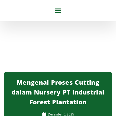
Tentang Kami
Artikel & Berita
Mengenal Proses Cutting
dalam Nursery PT Industrial
Forest Plantation
December 5, 2025