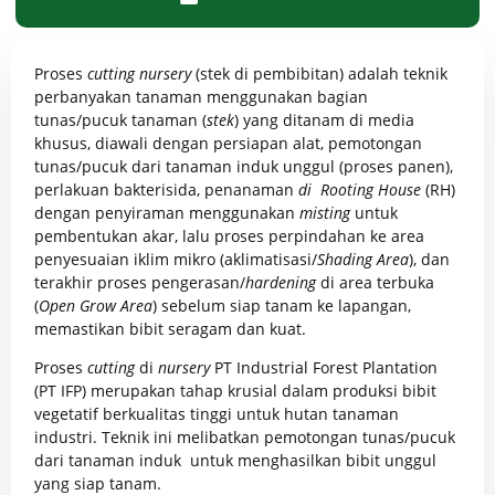
Proses
cutting nursery
(stek di pembibitan) adalah teknik
perbanyakan tanaman menggunakan bagian
tunas/pucuk tanaman (
stek
) yang ditanam di media
khusus, diawali dengan persiapan alat, pemotongan
tunas/pucuk dari tanaman induk unggul (proses panen),
perlakuan bakterisida, penanaman
di Rooting House
(RH)
dengan penyiraman menggunakan
misting
untuk
pembentukan akar, lalu proses perpindahan ke area
penyesuaian iklim mikro (aklimatisasi/
Shading Area
), dan
terakhir proses pengerasan/
hardening
di area terbuka
(
Open Grow Area
) sebelum siap tanam ke lapangan,
memastikan bibit seragam dan kuat.
Proses
cutting
di
nursery
PT Industrial Forest Plantation
(PT IFP) merupakan tahap krusial dalam produksi bibit
vegetatif berkualitas tinggi untuk hutan tanaman
industri. Teknik ini melibatkan pemotongan tunas/pucuk
dari tanaman induk untuk menghasilkan bibit unggul
yang siap tanam.​