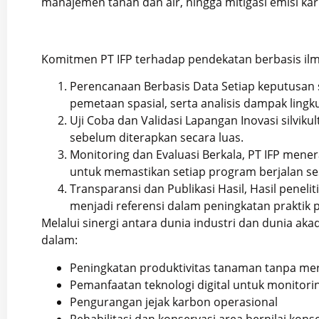
manajemen tanah dan air, hingga mitigasi emisi ka
Komitmen PT IFP terhadap pendekatan berbasis ilm
Perencanaan Berbasis Data Setiap keputusan st
pemetaan spasial, serta analisis dampak lingk
Uji Coba dan Validasi Lapangan Inovasi silvikul
sebelum diterapkan secara luas.
Monitoring dan Evaluasi Berkala, PT IFP mene
untuk memastikan setiap program berjalan ses
Transparansi dan Publikasi Hasil, Hasil pene
menjadi referensi dalam peningkatan praktik 
Melalui sinergi antara dunia industri dan dunia a
dalam:
Peningkatan produktivitas tanaman tanpa me
Pemanfaatan teknologi digital untuk monitori
Pengurangan jejak karbon operasional
Rehabilitasi dan konservasi area bernilai konse