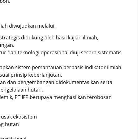
rbon.
iah diwujudkan melalui:
rategis didukung oleh hasil kajian ilmiah,
ungan.
tur dan teknologi operasional diuji secara sistematis
rapkan sistem pemantauan berbasis indikator ilmiah
uai prinsip keberlanjutan.
litian dan pengembangan didokumentasikan serta
pengelolaan hutan.
kademik, PT IFP berupaya menghasilkan terobosan
rusak ekosistem
ng hutan
rvasi tinggi