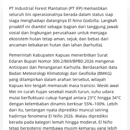
PT Industrial Forest Plantation
(PT IFP) memastikan
seluruh lini operasionalnya berada dalam status siap
siaga menghadapi datangnya El Nino Godzilla. Langkah
proaktif ini diambil sebagai bagian dari tanggung jawab
sosial dan lingkungan perusahaan untuk menjaga
ekosistem hutan tetap aman, sejuk, dan bebas dari
ancaman kebakaran hutan dan lahan (karhutla).
Pemerintah Kabupaten Kapuas menerbitkan Surat
Edaran Bupati Nomor 300.2/869/BPBD.2026 mengenai
Antisipasi dan Penanganan Karhutla. Berdasarkan data
Badan Meteorologi Klimatologi dan Geofisika (BMKG)
yang dilampirkan dalam arahan tersebut, wilayah
Kapuas kini tengah memasuki masa transisi. Meski awal
Mei ini curah hujan sesekali masih turun, suhu udara
mulai berfluktuasi cukup hangat antara 23°C hingga 34°C
dengan kelembaban dinamis berkisar 55%–100%. Lebih
dari itu, tantangan nyata diprediksi muncul seiring
hadirnya fenomena El Niño 2026. Walau diprediksi
berada pada kategori lemah hingga moderat, El Niño
tetap berpotensi membawa musim kemarau yang lebih