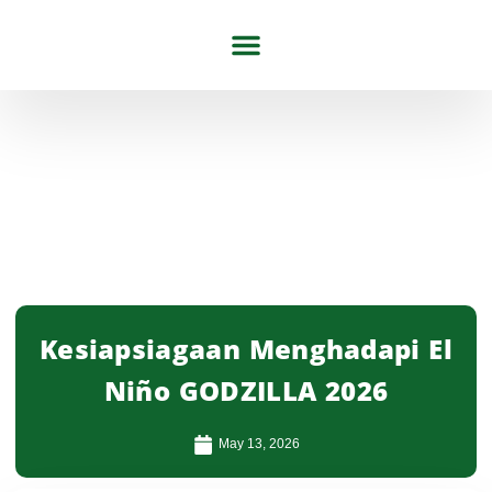
Tentang Kami
Artikel & Berita
Kesiapsiagaan Menghadapi El
Niño GODZILLA 2026
May 13, 2026