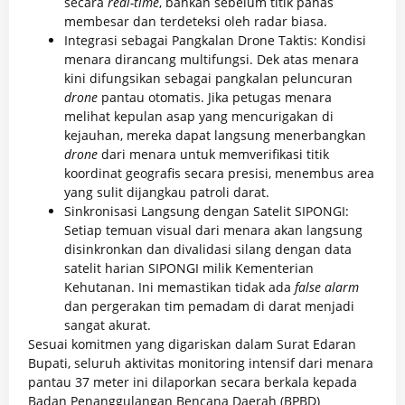
secara
real-time
, bahkan sebelum titik panas
membesar dan terdeteksi oleh radar biasa.
Integrasi sebagai Pangkalan Drone Taktis: Kondisi
menara dirancang multifungsi. Dek atas menara
kini difungsikan sebagai pangkalan peluncuran
drone
pantau otomatis. Jika petugas menara
melihat kepulan asap yang mencurigakan di
kejauhan, mereka dapat langsung menerbangkan
drone
dari menara untuk memverifikasi titik
koordinat geografis secara presisi, menembus area
yang sulit dijangkau patroli darat.
Sinkronisasi Langsung dengan Satelit SIPONGI:
Setiap temuan visual dari menara akan langsung
disinkronkan dan divalidasi silang dengan data
satelit harian SIPONGI milik Kementerian
Kehutanan. Ini memastikan tidak ada
false alarm
dan pergerakan tim pemadam di darat menjadi
sangat akurat.
Sesuai komitmen yang digariskan dalam Surat Edaran
Bupati, seluruh aktivitas monitoring intensif dari menara
pantau 37 meter ini dilaporkan secara berkala kepada
Badan Penanggulangan Bencana Daerah (BPBD)